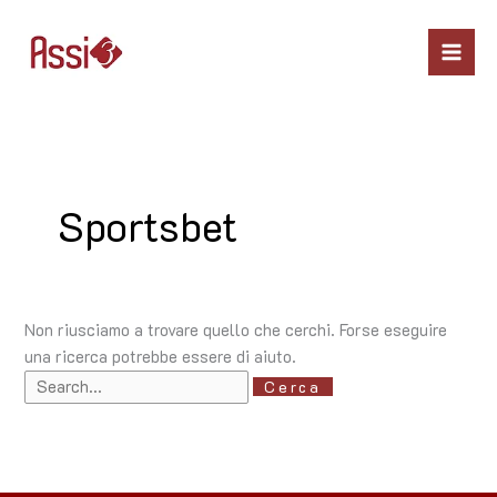
Vai
Cerca:
Mai
al
Men
contenuto
Sportsbet
Non riusciamo a trovare quello che cerchi. Forse eseguire
una ricerca potrebbe essere di aiuto.