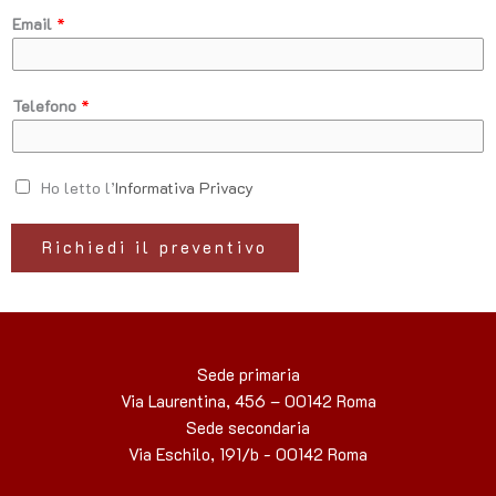
Email
*
Telefono
*
H
Ho letto l’
Informativa Privacy
o
l
Richiedi il preventivo
e
t
t
o
l
Sede primaria
’
Via Laurentina, 456 – 00142 Roma
I
Sede secondaria
n
Via Eschilo, 191/b - 00142 Roma
f