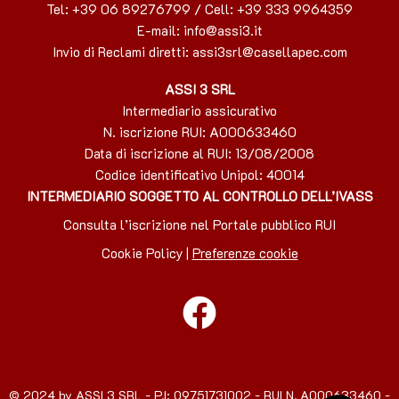
o
Tel: +39 06 89276799 / Cell: +39 333 9964359
r
E-mail: info@assi3.it
m
Invio di Reclami diretti
: assi3srl@casellapec.com
a
ASSI 3 SRL
t
Intermediario assicurativo
i
N. iscrizione RUI: A000633460
v
Data di iscrizione al RUI: 13/08/2008
a
Codice identificativo Unipol: 40014
P
INTERMEDIARIO SOGGETTO AL CONTROLLO DELL’IVASS
r
i
Consulta l’iscrizione nel Portale pubblico RUI
v
Cookie Policy
|
Preferenze cookie
a
c
y
*
© 2024 by ASSI 3 SRL - P.I: 09751731002 - RUI N. A000633460 -